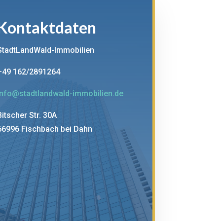
Kontaktdaten
StadtLandWald-Immobilien
+49 162/2891264
info@stadtlandwald-immobilien.de
Bitscher Str. 30A
66996 Fischbach bei Dahn