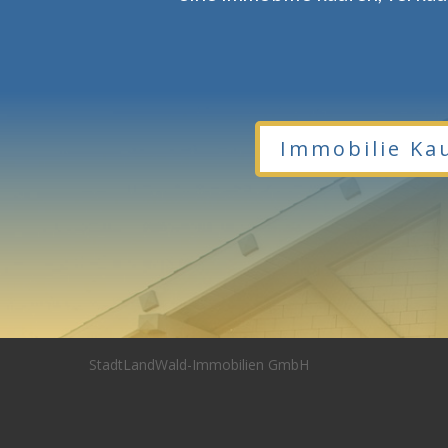
Immobilie Ka
StadtLandWald-Immobilien GmbH