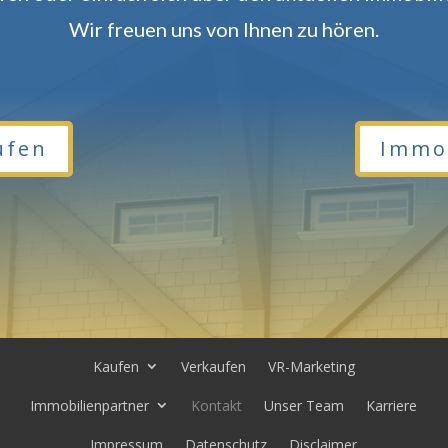
Wir freuen uns von Ihnen zu hören.
ufen
Immob
Kaufen
Verkaufen
VR-Marketing
Immobilienpartner
Kontakt
Unser Team
Karriere
Impressum
Datenschutz
Disclaimer