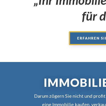
„Ihr Immobili
für d
ERFAHREN SI
IMMOBILI
Darum zögern Sie nicht und profit
eine Immobilie kaufen, verka